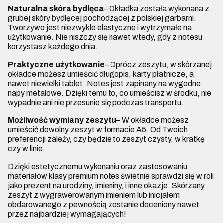
Naturalna sk
óra bydlęca
– Okładka została wykonana z
grubej skóry bydlęcej pochodzącej z polskiej garbarni.
Tworzywo jest niezwykle elastyczne i wytrzymałe na
użytkowanie. Nie niszczy się nawet wtedy, gdy z notesu
korzystasz każdego dnia.
Praktyczne użytkowanie
– Oprócz zeszytu, w skórzanej
okładce możesz umieścić długopis, karty płatnicze, a
nawet niewielki tablet. Notes jest zapinany na wygodne
napy metalowe. Dzięki temu to, co umieścisz w środku, nie
wypadnie ani nie przesunie się podczas transportu.
Możliwość wymiany zeszytu
– W okładce możesz
umieścić dowolny zeszyt w formacie A5. Od Twoich
preferencji zależy, czy będzie to zeszyt czysty, w kratkę
czy w linie.
Dzięki estetycznemu wykonaniu oraz zastosowaniu
materiałów klasy premium notes świetnie sprawdzi się w roli
jako prezent na urodziny, imieniny, i inne okazje. Skórzany
zeszyt z wygrawerowanym imieniem lub inicjałem
obdarowanego z pewnością zostanie doceniony nawet
przez najbardziej wymagających!