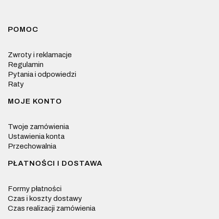
Linki w stopce
POMOC
Zwroty i reklamacje
Regulamin
Pytania i odpowiedzi
Raty
MOJE KONTO
Twoje zamówienia
Ustawienia konta
Przechowalnia
PŁATNOŚCI I DOSTAWA
Formy płatności
Czas i koszty dostawy
Czas realizacji zamówienia