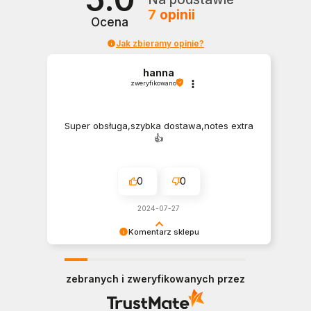
7
opinii
Ocena
Jak zbieramy opinie?
hanna
zweryfikowano
Super obsługa,szybka dostawa,notes extra
👍️
0
0
2024-07-27
Komentarz sklepu
Dziękujemy za tak pozytywną opinię - to czysta
przyjemność obsługiwać takich klientów!
zebranych i zweryfikowanych przez
Doceniamy czas i wysiłek włożony w podzielenie
się z nami Twoimi doświadczeniami. Do
zobaczenia!