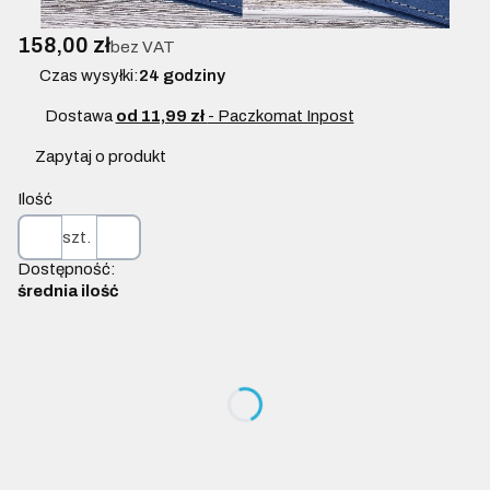
Cena
158,00 zł
bez VAT
Czas wysyłki:
24 godziny
Dostawa
od 11,99 zł
- Paczkomat Inpost
Zapytaj o produkt
Ilość
szt.
Dostępność:
średnia ilość
Wybierz wariant produktu:
Poszczególne warianty mogą różnić się ceną
TU WPISZ PERSONALIZACJĘ
Opcjonalne