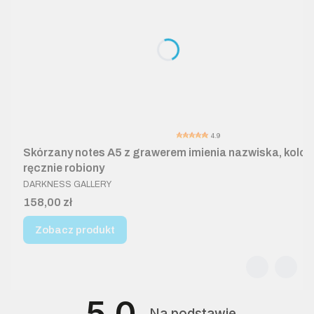
4.9
Skórzany notes A5 z grawerem imienia nazwiska, kolor
ręcznie robiony
PRODUCENT
DARKNESS GALLERY
Cena
158,00 zł
Zobacz produkt
5.0
Na podstawie