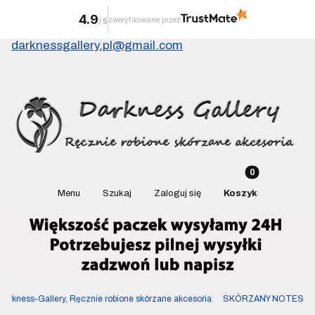
4.9
zweryfikowane przez
/
5
darknessgallery.pl@gmail.com
Produkty w kosz
Otwórz wyszukiwarkę
Menu
Szukaj
Zaloguj się
Koszyk
Darkness-Gallery, Ręcznie robione skórzane akcesoria
SKÓRZANY NOTES